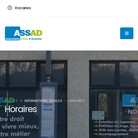
En poursuivant votre navigation sur ce site, vous acceptez
Horaires
l'utilisation de cookies pour vous proposer des contenus et
services adaptés
OK
ACCUEIL
INFORMATIONS LÉGALES
HORAIRES
Horaires