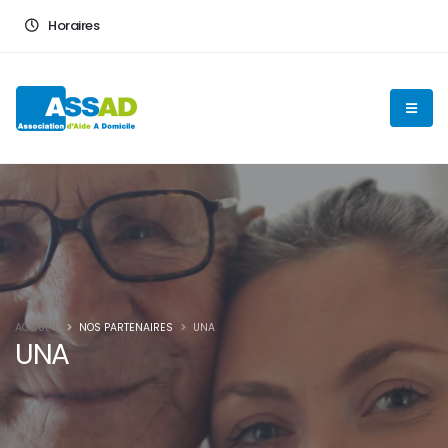
En poursuivant votre navigation sur ce site, vous acceptez
Horaires
l'utilisation de cookies pour vous proposer des contenus et
services adaptés
OK
ACCUEIL
NOS PARTENAIRES
UNA
UNA